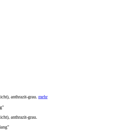
ht), anthrazit-grau.
mehr
ng"
ht), anthrazit-grau.
lang"